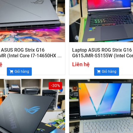
 ASUS ROG Strix G16
Laptop ASUS ROG Strix G16
R (Intel Core I7-14650HX |
G615JMR-S5155W (Intel Cor
60 8GB | 16 Inch Full HD IPS
14650HX | RTX 5060 8GB | 1
ệ
Liên hệ
 16GB | 1TB | Win 11 | Xám)
2.5K IPS 240Hz | 32GB | 1TB
Giỏ hàng
Giỏ hàng
11 | Xám)
-30%