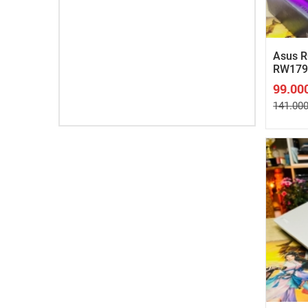
Asus R
RW179W
RAM , 
99.00
16" 2.
141.000