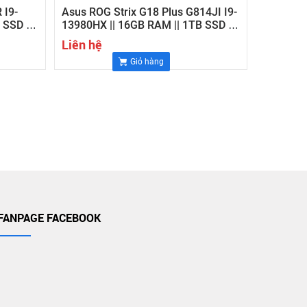
 I9-
Asus ROG Strix G18 Plus G814JI I9-
 SSD ||
13980HX || 16GB RAM || 1TB SSD ||
K ,
RTX 4070 8G || 18" WQHD 2K ,
Liên hệ
240Hz
Giỏ hàng
FANPAGE FACEBOOK