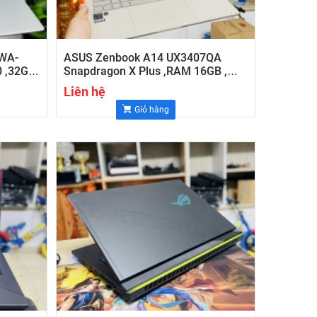
6WA-
ASUS Zenbook A14 UX3407QA
0 ,32GB
Snapdragon X Plus ,RAM 16GB ,
14inch WUXGA (1920x1200) ,OLED
Liên hệ
Giỏ hàng