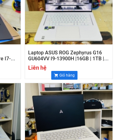
Laptop ASUS ROG Zephyrus G16
e I7-
GU604VV I9-13900H |16GB | 1TB |
6 Inch
GeForce RTX™ 4060 8GB | 16'
Liên hệ
 | Win
WQXGA 240Hz
Giỏ hàng