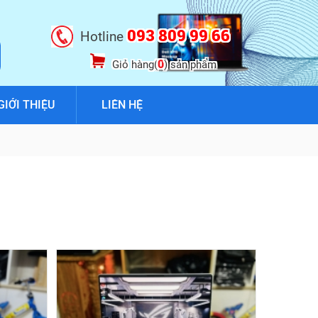
093 809 99 66
Hotline
0
Giỏ hàng(
) sản phẩm
GIỚI THIỆU
LIÊN HỆ