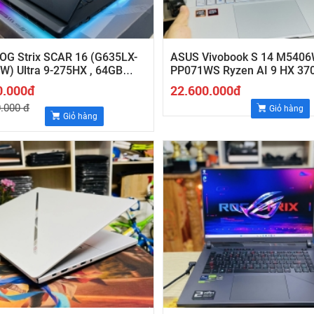
OG Strix SCAR 16 (G635LX-
ASUS Vivobook S 14 M540
) Ultra 9-275HX , 64GB
PP071WS Ryzen AI 9 HX 37
SSD 4TB ,RTX 5090 24GB ,
RAM ,14" 3K OLED 120Hz
0.000đ
22.600.000đ
5K , 240Hz
.000 đ
Giỏ hàng
Giỏ hàng