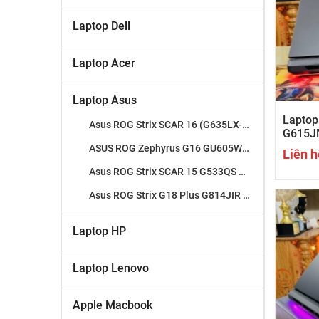
Laptop Dell
Laptop Acer
Laptop Asus
Laptop
Asus ROG Strix SCAR 16 (G635LX-RW179W) Ultra 9-275HX , 64GB RAM , SSD 4TB ,RTX 5090 24GB , 16" 2.5K , 240Hz
G615JM
RTX 50
ASUS ROG Zephyrus G16 GU605WV ( Xám ) AMD Ryzen AI 9 HX 370/32GB/1TB/16 2.5K 240Hz OLED/RTX 4060 8G
Liên h
165Hz|
Asus ROG Strix SCAR 15 G533QS Ryzen 9-5900HX || 32GB || SSD 1TB || RTX 3080 8GB || 15.6" Full HD IPS 300Hz
Asus ROG Strix G18 Plus G814JIR I9-14900HX || 32GB RAM || 1TB SSD || RTX 4070 8G || 18" WQHD 2K , 240Hz
Laptop HP
Laptop Lenovo
Apple Macbook