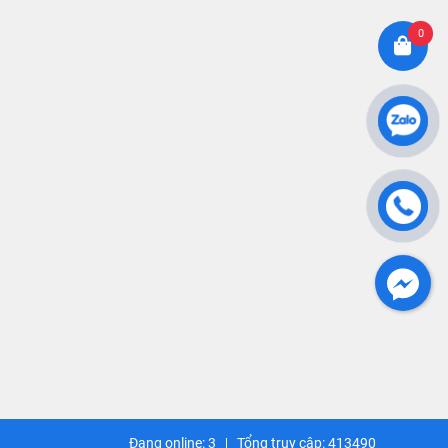
0
Đang online:
3
Tổng truy cập:
413490