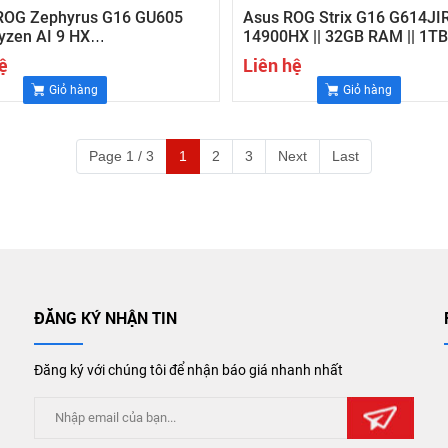
ROG Zephyrus G16 GU605
Asus ROG Strix G16 G614JIR
zen AI 9 HX
14900HX || 32GB RAM || 1TB
GB/1TB/16 2.5K 240Hz
RTX 4070 8GB || 16" WQHD 2
ệ
Liên hệ
TX 4060 8G (trắng)
240Hz
Giỏ hàng
Giỏ hàng
Page 1 / 3
1
2
3
Next
Last
ĐĂNG KÝ NHẬN TIN
Đăng ký với chúng tôi để nhận báo giá nhanh nhất