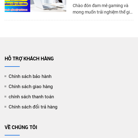
Vina
Chào đón đam mê gaming và
mong muốn trải nghiệm thế giới
game một cách tốt nhất, Cửa
hàng Laptop Vina chuyên các
dòng máy Gaming xin trân
trọng giới thiệu Chương trình
Khuyến mãi Đặc biệt. Đây là cơ
hội tuyệt vời để bạn nâng cấp
cấu hình máy hoặc đổi máy mới
HỖ TRỢ KHÁCH HÀNG
với mức giá hấp dẫn và ưu đãi
lên đến 1 triệu đồng. Chương
Chính sách bảo hành
trình áp dụng cho tất cả các
dòng máy có sẵn tại cửa hàng.
Chính sách giao hàng
chính sách thanh toán
Chính sách đổi trả hàng
VỀ CHÚNG TÔI