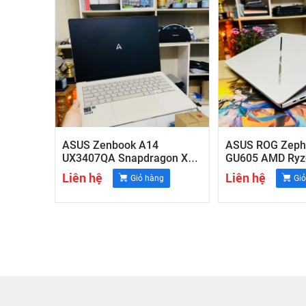
ASUS Zenbook A14
ASUS ROG Zeph
UX3407QA Snapdragon X
GU605 AMD Ryze
Plus ,RAM 16GB , 14inch
370/32GB/1TB/1
Liên hệ
Liên hệ
Giỏ hàng
Gi
WUXGA (1920x1200) ,OLED
240Hz OLED/RT
(trắng)