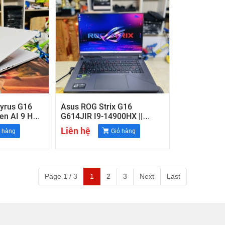
yrus G16
Asus ROG Strix G16
n AI 9 HX
G614JIR I9-14900HX ||
6 2.5K
32GB RAM || 1TB SSD || RTX
Liên hệ
ỏ hàng
Giỏ hàng
X 4060 8G
4070 8GB || 16" WQHD 2K ,
240Hz
Page 1 / 3
1
2
3
Next
Last