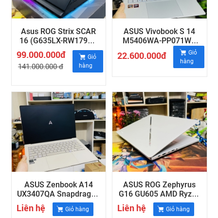
Asus ROG Strix SCAR
ASUS Vivobook S 14
16 (G635LX-RW179W)
M5406WA-PP071WS
Ultra 9-275HX , 64GB
Ryzen AI 9 HX 370
99.000.000đ
Giỏ
22.600.000đ
Giỏ
RAM , SSD 4TB ,RTX
,32GB RAM ,14" 3K
hàng
141.000.000 đ
hàng
5090 24GB , 16" 2.5K ,
OLED 120Hz
240Hz
ASUS Zenbook A14
ASUS ROG Zephyrus
UX3407QA Snapdragon
G16 GU605 AMD Ryzen
X Plus ,RAM 16GB ,
AI 9 HX
Liên hệ
Liên hệ
Giỏ hàng
Giỏ hàng
14inch WUXGA
370/32GB/1TB/16 2.5K