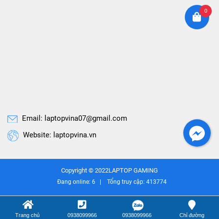
0
Email: laptopvina07@gmail.com
Website: laptopvina.vn
Copyright © 2022
LAPTOP GAMING
Đang online:
6
Tổng truy cập:
413774
Trang chủ
0938099966
0938099966
Chỉ đường