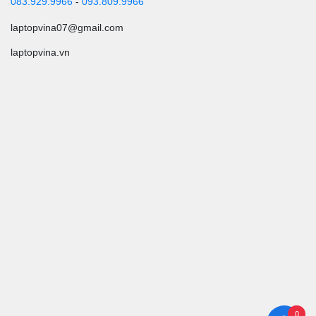
083.929.9966
-
093.809.9966
laptopvina07@gmail.com
laptopvina.vn
0