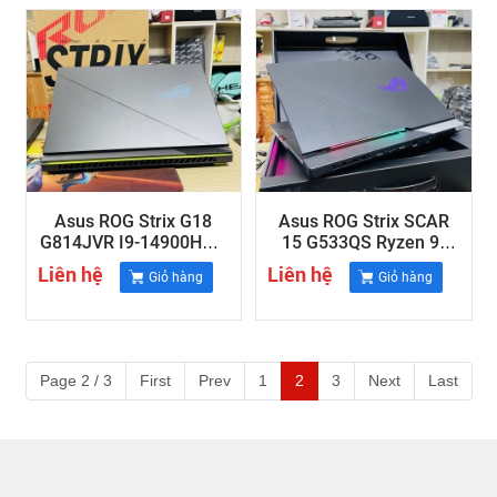
Miniled
240Hz
Asus ROG Strix G18
Asus ROG Strix SCAR
G814JVR I9-14900HX ||
15 G533QS Ryzen 9-
16GB RAM || 1TB SSD ||
5900HX || 32GB || SSD
Liên hệ
Liên hệ
Giỏ hàng
Giỏ hàng
RTX 4060 8GB || 18"
1TB || RTX 3080 8GB ||
WQHD 2K , 240Hz
15.6" Full HD IPS 300Hz
Page 2 / 3
First
Prev
1
2
3
Next
Last