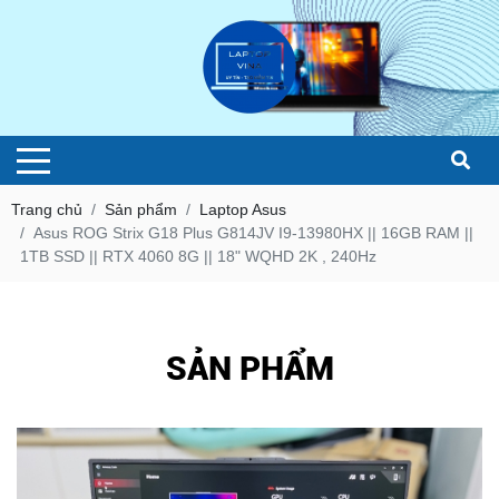
Trang chủ
Sản phẩm
Laptop Asus
Asus ROG Strix G18 Plus G814JV I9-13980HX || 16GB RAM ||
1TB SSD || RTX 4060 8G || 18" WQHD 2K , 240Hz
SẢN PHẨM